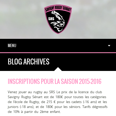
MENU
BLOG ARCHIVES
INSCRIPTIONS POUR LA SAISON 2015-2016
Venez jouer au rugby au SRS Le prix de la licence du club
Savigny Rugby Sénart est de 180€ pour toutes les catégories
de l’école de Rugby, de 215 € pour les cadets (-16 ans) et les
juniors (-18 ans), et de 180€ pour les séniors. Tarifs dégressifs
de 10% à partir du 2ème enfant.