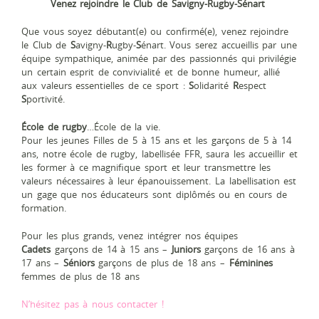
Venez rejoindre le Club de Savigny-Rugby-Sénart
Que vous soyez débutant(e) ou confirmé(e), venez rejoindre
le Club de
S
avigny-
R
ugby-
S
énart. Vous serez accueillis par une
équipe sympathique, animée par des passionnés qui privilégie
un certain esprit de convivialité et de bonne humeur, allié
aux valeurs essentielles de ce sport :
S
olidarité
R
espect
S
portivité.
École de rugby
…École de la vie.
Pour les jeunes Filles de 5 à 15 ans et les garçons de 5 à 14
ans, notre école de rugby, labellisée FFR, saura les accueillir et
les former à ce magnifique sport et leur transmettre les
valeurs nécessaires à leur épanouissement. La labellisation est
un gage que nos éducateurs sont diplômés ou en cours de
formation.
Pour les plus grands, venez intégrer nos équipes
Cadets
garçons de 14 à 15 ans –
Juniors
garçons de 16 ans à
17 ans –
Séniors
garçons de plus de 18 ans –
Féminines
femmes de plus de 18 ans
N’hésitez pas à nous contacter !