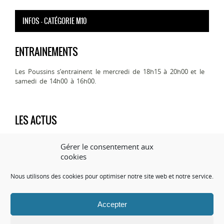
INFOS - CATÉGORIE M10
ENTRAINEMENTS
Les Poussins s’entrainent le mercredi de 18h15 à 20h00 et le
samedi de 14h00 à 16h00.
LES ACTUS
Gérer le consentement aux
STAFF - CATÉGORIE M10
cookies
JOUEURS
Nous utilisons des cookies pour optimiser notre site web et notre service.
[/full_width][one_half padding= »0 15px 30px 0″]
Accepter