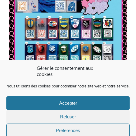
Gérer le consentement aux
cookies
AUTHOR: SRS
CATEGORY:
Actualité FFR Fédération française de rugby
,
Actualité
Nous utilisons des cookies pour optimiser notre site web et notre service.
Savigny rugby Sénart
Accepter
Refuser
Préférences