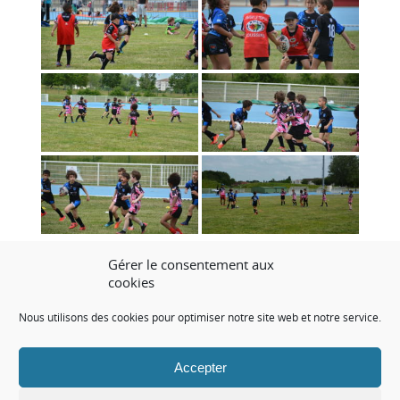
«
‹
of
4
›
»
Gérer le consentement aux
cookies
AUTHOR: SRS
CATEGORY:
Actualité FFR Fédération française de rugby
,
Actualité
Nous utilisons des cookies pour optimiser notre site web et notre service.
Savigny rugby Sénart
Accepter