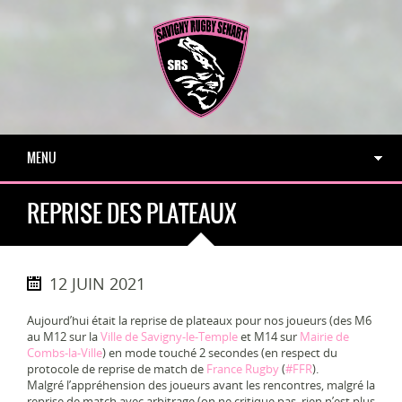
MENU
REPRISE DES PLATEAUX
12 JUIN 2021
Aujourd’hui était la reprise de plateaux pour nos joueurs (des M6
au M12 sur la
Ville de Savigny-le-Temple
et M14 sur
Mairie de
Combs-la-Ville
) en mode touché 2 secondes (en respect du
protocole de reprise de match de
France Rugby
(
#FFR
).
Malgré l’appréhension des joueurs avant les rencontres, malgré la
reprise de match avec arbitrage (on ne critique pas, rien n’est plus