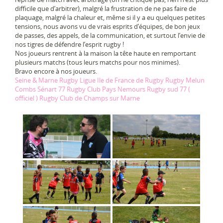
difficile que d’arbitrer), malgré la frustration de ne pas faire de
plaquage, malgré la chaleur et, même si il y a eu quelques petites
tensions, nous avons vu de vrais esprits d’équipes, de bon jeux
de passes, des appels, de la communication, et surtout l’envie de
nos tigres de défendre l’esprit rugby !
Nos joueurs rentrent à la maison la tête haute en remportant
plusieurs matchs (tous leurs matchs pour nos minimes).
Bravo encore à nos joueurs.
Seine & Marne Rugby
Ligue Ile de France de Rugby
Rugby Melun
Combs Sénart 77
Rugby Club Pays Nemours
Rugby sud 77 (
officiel )
Rugby Club de Champs sur Marne