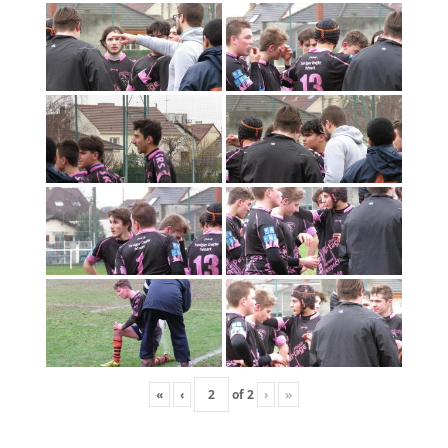
«
‹
of
2
›
»